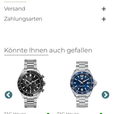
Versand
Zahlungsarten
Könnte Ihnen auch gefallen
TAG Heuer
TAG Heuer
N