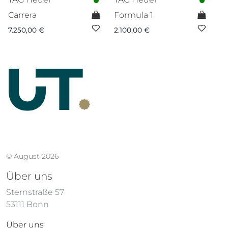
Carrera
Formula 1
M
7.250,00
€
2.100,00
€
2.
© August 2026
Über uns
Sternstraße 57
53111 Bonn
Über uns