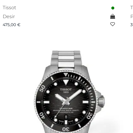
Tissot
T
Desir
P
475,00
€
3