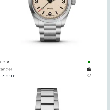
udor
Ranger
.530,00
€