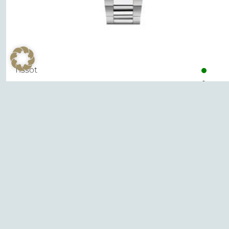
Tissot
PR 100
395,00
€