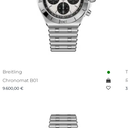
Breitling
T
Chronomat B01
9.600,00
€
3