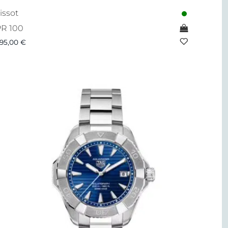
issot
R 100
95,00
€