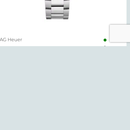
TAG Heuer
quaracer Professional 200 Solargraph
.050,00
€