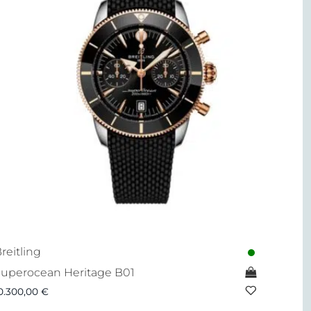
reitling
uperocean Heritage B01
0.300,00
€