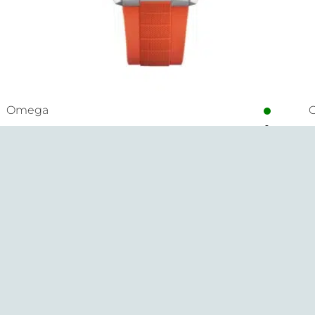
Omega
Planet Ocean 600M
S
8.600,00
€
8