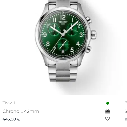
Tissot
B
Chrono L 42mm
S
445,00
€
1