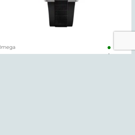
Omega
eamaster Planet Ocean
.600,00
€