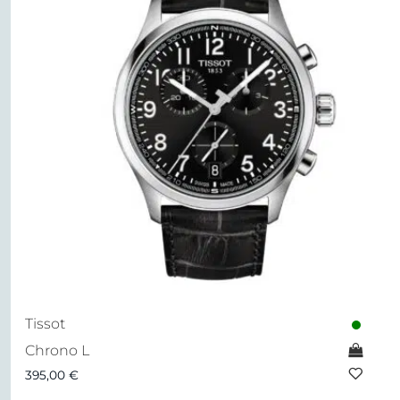
Tissot
Chrono L
395,00
€