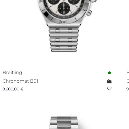
Breitling
B
Chronomat B01
9.600,00
€
9