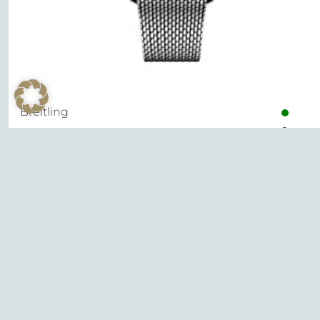
Breitling
Superocean Heritage
6.700,00
€