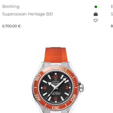
Breitling
B
Superocean Heritage B31
S
6.700,00
€
8