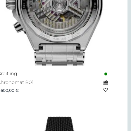
reitling
Chronomat B01
.600,00
€