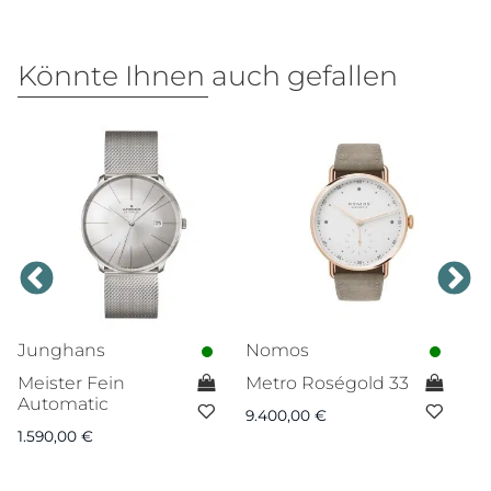
Könnte Ihnen auch gefallen
Junghans
Nomos
N
Meister Fein
Metro Roségold 33
C
Automatic
f
9.400,00
€
1.590,00
€
1.