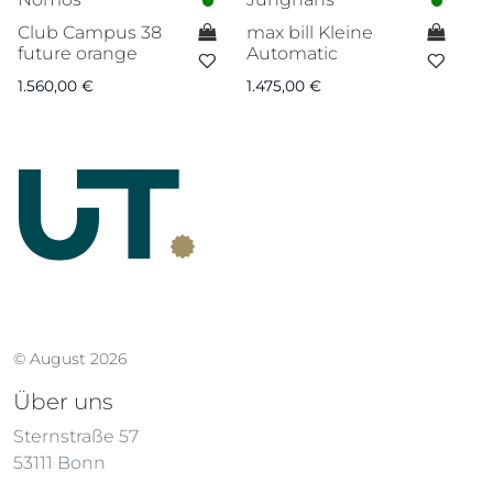
Club Campus 38
max bill Kleine
Ca
future orange
Automatic
7.
1.560,00
€
1.475,00
€
© August 2026
Über uns
Sternstraße 57
53111 Bonn