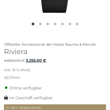
Offizieller Konzessionär der Marke Baume & Mercier
Riviera
Ursprünglicher
Aktueller
4.650,00
€
3.255,00
€
Preis
Preis
inkl. 19 % MwSt.
war:
ist:
42,0mm
4.650,00 €
3.255,00 €.
Online verfügbar
Im Geschäft verfügbar
Riviera
In den Warenkorb