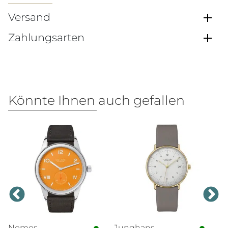
Versand
Zahlungsarten
Könnte Ihnen auch gefallen
Nomos
Junghans
T