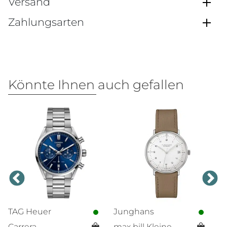
Versand
Zahlungsarten
Könnte Ihnen auch gefallen
TAG Heuer
Junghans
T
Carrera
max bill Kleine
A