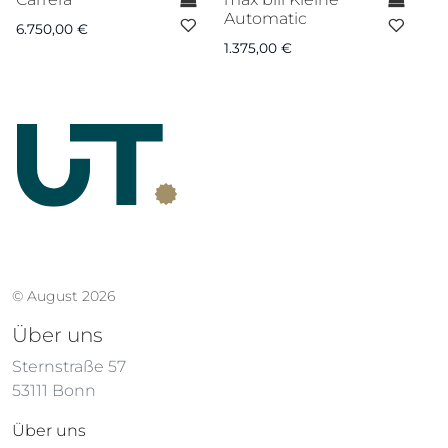
Automatic
P
6.750,00
€
1.375,00
€
4.
© August 2026
Über uns
Sternstraße 57
53111 Bonn
Über uns