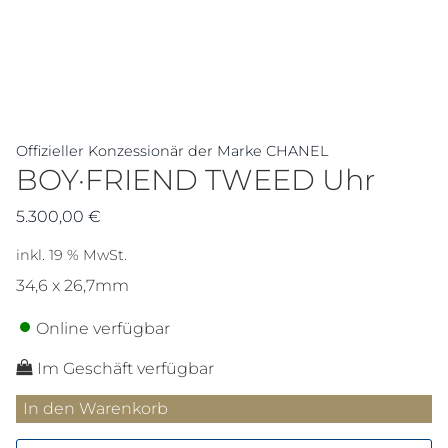
Offizieller Konzessionär der Marke CHANEL
BOY·FRIEND TWEED Uhr
5.300,00
€
inkl. 19 % MwSt.
34,6 x 26,7mm
Online verfügbar
Im Geschäft verfügbar
BOY·FRIEND
In den Warenkorb
TWEED