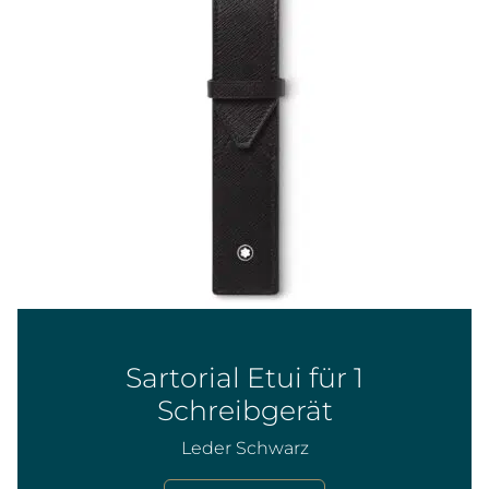
Sartorial Etui für 1
Schreibgerät
Leder Schwarz