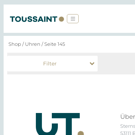
Shop
/
Uhren
/ Seite 145
Filter
Über
Sterns
53111