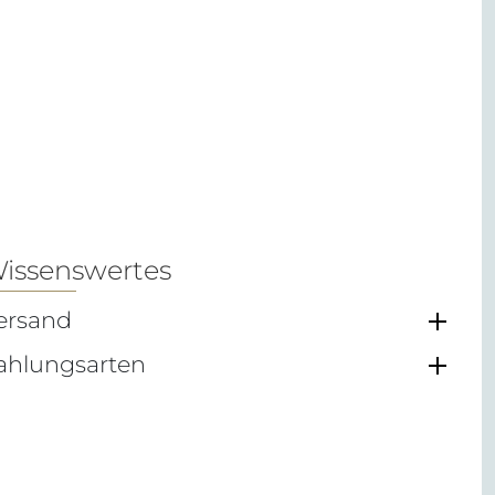
issenswertes
ersand
ahlungsarten