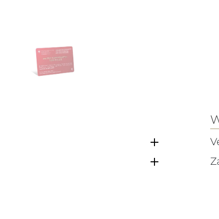
W
V
Z