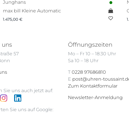
Junghans
max bill Kleine Automatic
1.475,00
€
1
 uns
Öffnungszeiten
traße 57
Mo – Fr 10 – 18:30 Uhr
 Bonn
Sa 10 – 18 Uhr
uns
T
0228 97686810
E
post@uhren-toussaint.d
Zum Kontaktformular
 Sie uns auch jetzt auf:
Newsletter-Anmeldung
ten Sie uns auf Google: