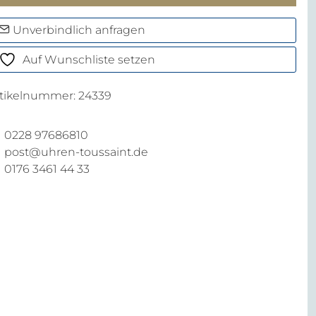
7
enge
Unverbindlich anfragen
Auf Wunschliste setzen
rtikelnummer:
24339
0228 97686810
post@uhren-toussaint.de
0176 3461 44 33