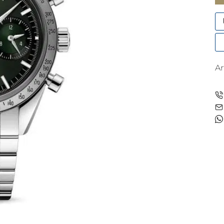
'5
M
A