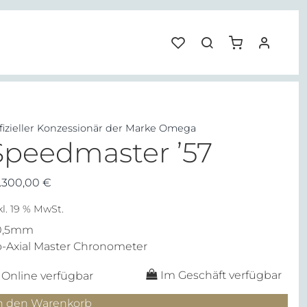
fizieller Konzessionär der Marke Omega
Speedmaster ’57
.300,00
€
kl. 19 % MwSt.
0,5mm
-Axial Master Chronometer
Im Geschäft verfügbar
Online verfügbar
peedmaster
n den Warenkorb