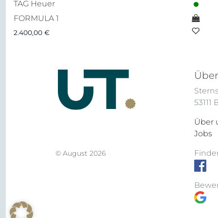
TAG Heuer
FORMULA 1
2.400,00
€
Über
Sterns
53111
Über 
Jobs
Finden
© August 2026
Bewer