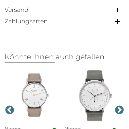
Versand
Zahlungsarten
Könnte Ihnen auch gefallen
Nomos
Nomos
T