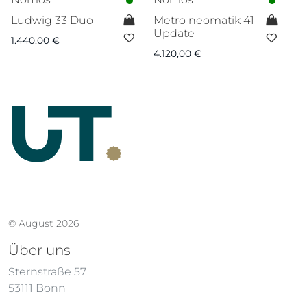
Ludwig 33 Duo
Metro neomatik 41
Ca
Update
1.440,00
€
6.
4.120,00
€
© August 2026
Über uns
Sternstraße 57
53111 Bonn