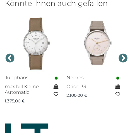
Könnte Ihnen auch gefallen
Junghans
Nomos
N
max bill Kleine
Orion 33
C
Automatic
f
2.100,00
€
1.375,00
€
1.