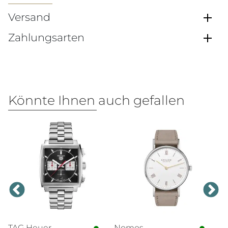
Versand
Zahlungsarten
Könnte Ihnen auch gefallen
TAG Heuer
Nomos
N