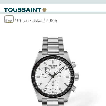
Shop
/
Uhren
/
Tissot
/ PR516