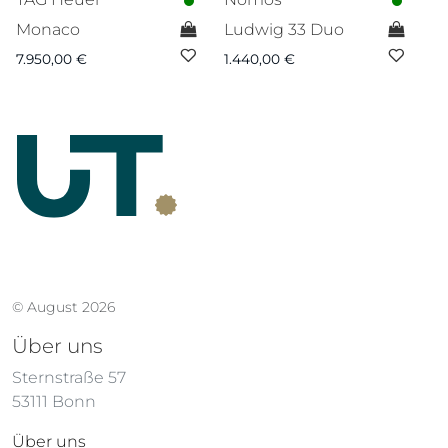
Monaco
Ludwig 33 Duo
T
7.950,00
€
1.440,00
€
1.
© August 2026
Über uns
Sternstraße 57
53111 Bonn
Über uns