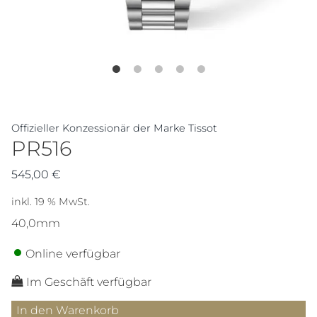
Offizieller Konzessionär der Marke Tissot
PR516
545,00
€
inkl. 19 % MwSt.
40,0mm
Online verfügbar
Im Geschäft verfügbar
PR516
In den Warenkorb