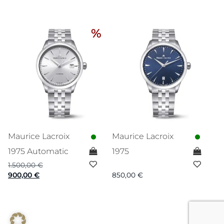
%
Maurice Lacroix
Maurice Lacroix
1975 Automatic
1975
1.500,00
€
Ursprünglicher
Aktueller
900,00
€
850,00
€
Preis
Preis
war:
ist:
1.500,00 €
900,00 €.