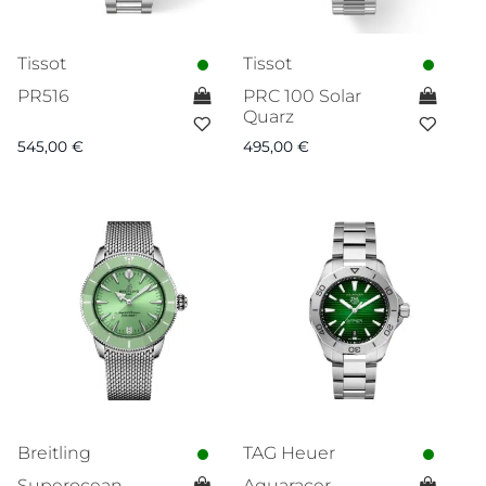
Tissot
Tissot
PR516
PRC 100 Solar
Quarz
545,00
€
495,00
€
Breitling
TAG Heuer
Superocean
Aquaracer