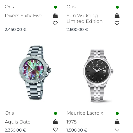
Oris
Oris
Divers Sixty-Five
Sun Wukong
Limited Edition
2.450,00
€
2.600,00
€
Oris
Maurice Lacroix
Aquis Date
1975
2.350,00
€
1.500,00
€