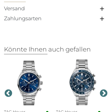
Versand
Zahlungsarten
Könnte Ihnen auch gefallen
TAG Heuer
TAG Heuer
N