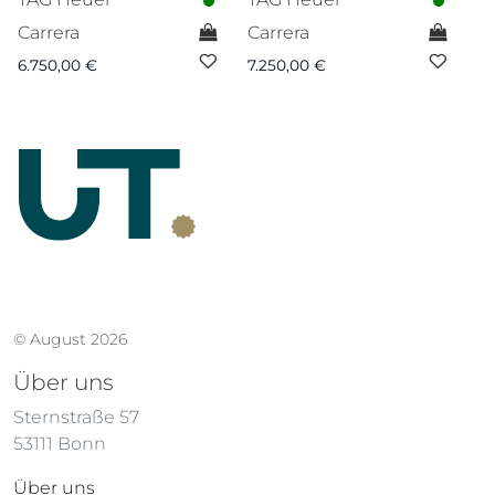
Carrera
Carrera
M
6.750,00
€
7.250,00
€
9.
© August 2026
Über uns
Sternstraße 57
53111 Bonn
Über uns