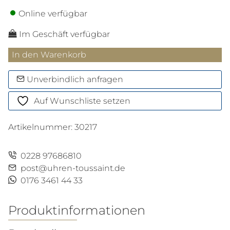
Online verfügbar
Im Geschäft verfügbar
Meisterstück
In den Warenkorb
Romeo
&
Unverbindlich anfragen
Juliet
Auf Wunschliste setzen
Doué
Classique
Artikelnummer:
30217
Kugelschreiber
Menge
0228 97686810
post@uhren-toussaint.de
0176 3461 44 33
Produktinformationen