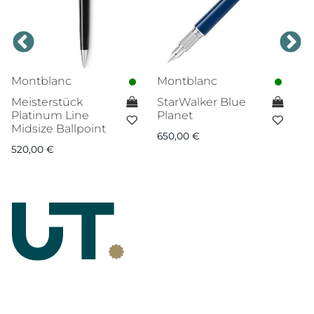
Montblanc
Montblanc
M
Meisterstück
StarWalker Blue
R
Platinum Line
Planet
M
Midsize Ballpoint
L
650,00
€
520,00
€
6