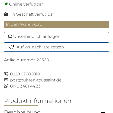
Online verfügbar
Im Geschäft verfügbar
Rosévergoldeter
In den Warenkorb
Meisterstück
Rollerball
Unverbindlich anfragen
Menge
Auf Wunschliste setzen
Artikelnummer:
20560
0228 97686810
post@uhren-toussaint.de
0176 3461 44 33
Produktinformationen
Beschreibung