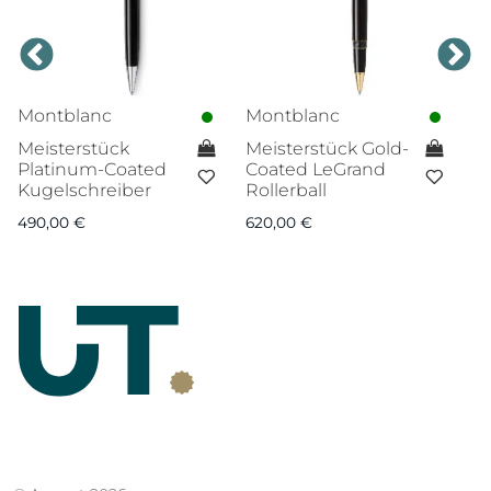
Montblanc
Montblanc
M
Meisterstück
Meisterstück Gold-
M
Platinum-Coated
Coated LeGrand
P
Kugelschreiber
Rollerball
L
490,00
€
620,00
€
6