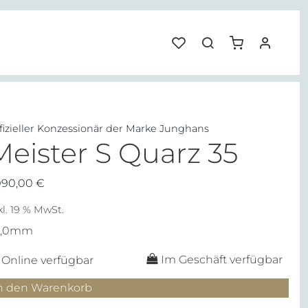
fizieller Konzessionär der Marke Junghans
Meister S Quarz 35
090,00
€
kl. 19 % MwSt.
5,0mm
Im Geschäft verfügbar
Online verfügbar
ister
n den Warenkorb