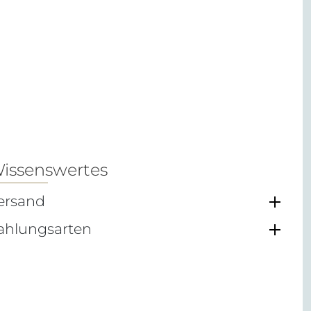
issenswertes
ersand
ahlungsarten