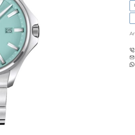
Qu
35
M
A