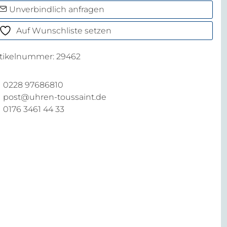
arz
Unverbindlich anfragen
Auf Wunschliste setzen
enge
rtikelnummer:
29462
0228 97686810
post@uhren-toussaint.de
0176 3461 44 33