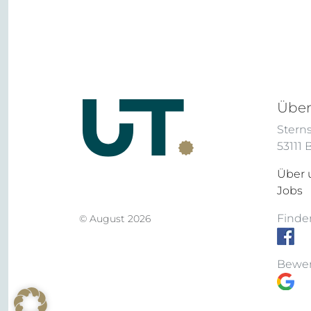
Über
Sterns
53111
Über 
Jobs
Finden
© August 2026
Bewer