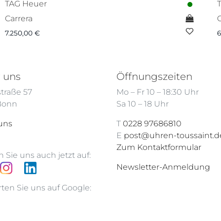
TAG Heuer
Carrera
C
7.250,00
€
6
 uns
Öffnungszeiten
traße 57
Mo – Fr 10 – 18:30 Uhr
 Bonn
Sa 10 – 18 Uhr
uns
T
0228 97686810
E
post@uhren-toussaint.d
Zum Kontaktformular
 Sie uns auch jetzt auf:
Newsletter-Anmeldung
ten Sie uns auf Google: