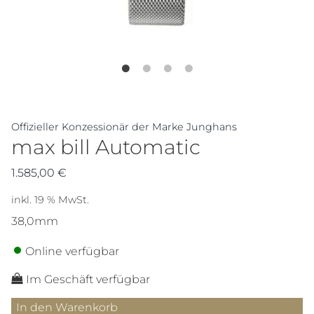
Offizieller Konzessionär der Marke Junghans
max bill Automatic
1.585,00
€
inkl. 19 % MwSt.
38,0mm
Online verfügbar
Im Geschäft verfügbar
max
In den Warenkorb