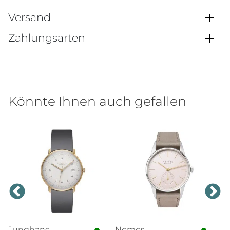
Versand
Zahlungsarten
Könnte Ihnen auch gefallen
Junghans
Nomos
N