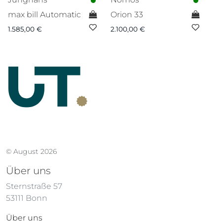
max bill Automatic
Orion 33
T
1.585,00
€
2.100,00
€
1.
© August 2026
Über uns
Sternstraße 57
53111 Bonn
Über uns