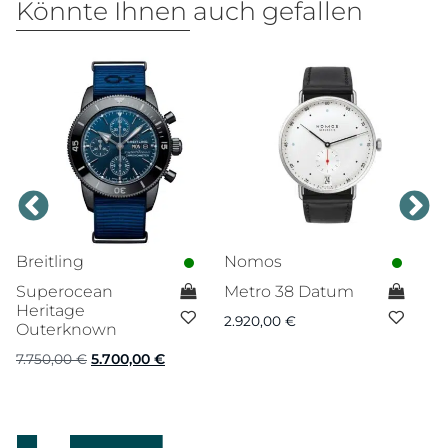
Könnte Ihnen auch gefallen
Breitling
Nomos
N
Superocean
Metro 38 Datum
T
Heritage
n
2.920,00
€
Outerknown
p
Ursprünglicher
Aktueller
7.750,00
€
5.700,00
€
3.
Preis
Preis
war:
ist:
7.750,00 €
5.700,00 €.