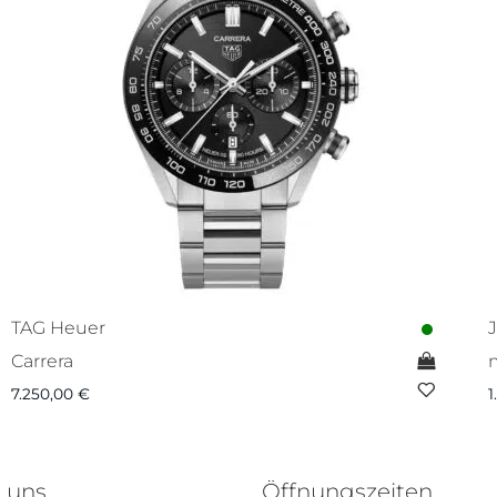
TAG Heuer
Carrera
7.250,00
€
1
 uns
Öffnungszeiten