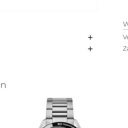
W
V
Z
en