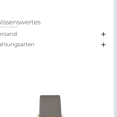
issenswertes
ersand
ahlungsarten