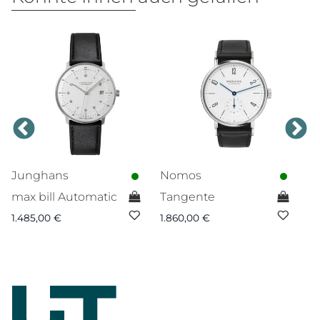
Junghans
Nomos
N
max bill Automatic
Tangente
C
f
1.485,00
€
1.860,00
€
1.