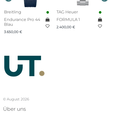
Breitling
TAG Heuer
N
Endurance Pro 44
FORMULA 1
T
Blau
n
2.400,00
€
p
3.650,00
€
3.
© August 2026
Über uns