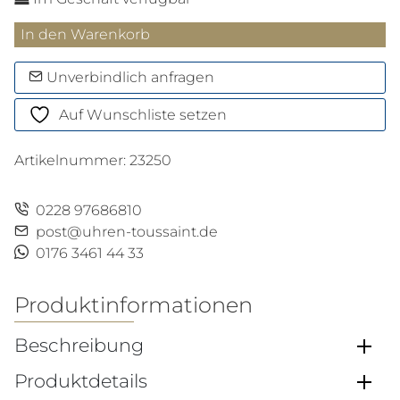
Formula
In den Warenkorb
1
-
Unverbindlich anfragen
Red
Auf Wunschliste setzen
Bull
Racing
Artikelnummer:
23250
Menge
0228 97686810
post@uhren-toussaint.de
0176 3461 44 33
Produktinformationen
Beschreibung
Produktdetails