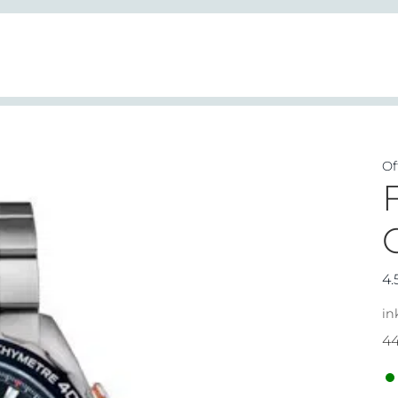
Of
4.
in
4