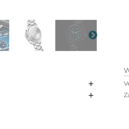
W
V
Z