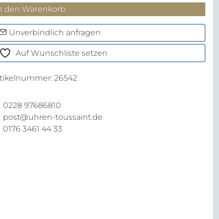
ormula
n den Warenkorb
hronograph
Unverbindlich anfragen
enge
Auf Wunschliste setzen
rtikelnummer:
26542
0228 97686810
post@uhren-toussaint.de
0176 3461 44 33