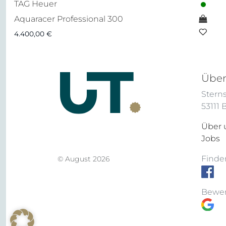
TAG Heuer
Aquaracer Professional 300
4.400,00
€
Über
Sterns
53111
Über 
Jobs
Finden
© August 2026
Bewer