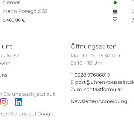
Nomos
Metro Roségold 33
C
9.400,00
€
7
 uns
Öffnungszeiten
traße 57
Mo – Fr 10 – 18:30 Uhr
 Bonn
Sa 10 – 18 Uhr
uns
T
0228 97686810
E
post@uhren-toussaint.d
Zum Kontaktformular
 Sie uns auch jetzt auf:
Newsletter-Anmeldung
ten Sie uns auf Google: