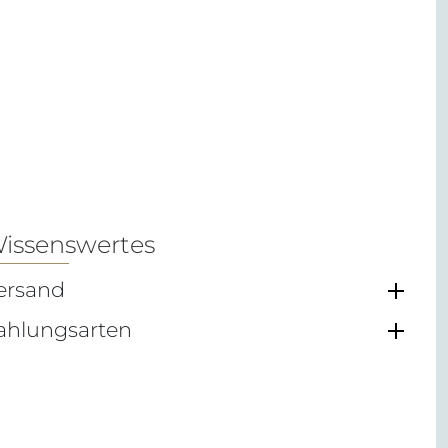
issenswertes
ersand
ahlungsarten