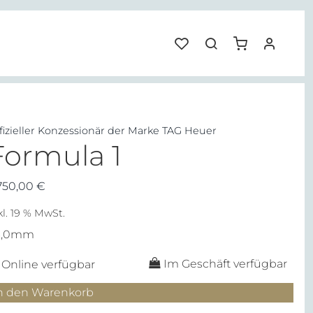
fizieller Konzessionär der Marke TAG Heuer
Formula 1
750,00
€
kl. 19 % MwSt.
3,0mm
Im Geschäft verfügbar
Online verfügbar
ormula
n den Warenkorb