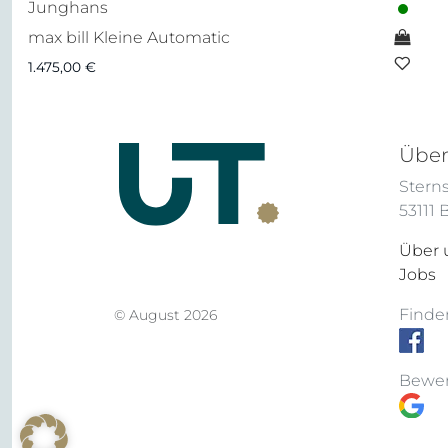
Junghans
max bill Kleine Automatic
1.475,00
€
Über
Sterns
53111
Über 
Jobs
Finden
© August 2026
Bewer