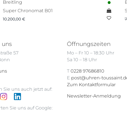
Breitling
B
Super Chronomat B01
10.200,00
€
7
 uns
Öffnungszeiten
traße 57
Mo – Fr 10 – 18:30 Uhr
 Bonn
Sa 10 – 18 Uhr
uns
T
0228 97686810
E
post@uhren-toussaint.d
Zum Kontaktformular
 Sie uns auch jetzt auf:
Newsletter-Anmeldung
ten Sie uns auf Google: