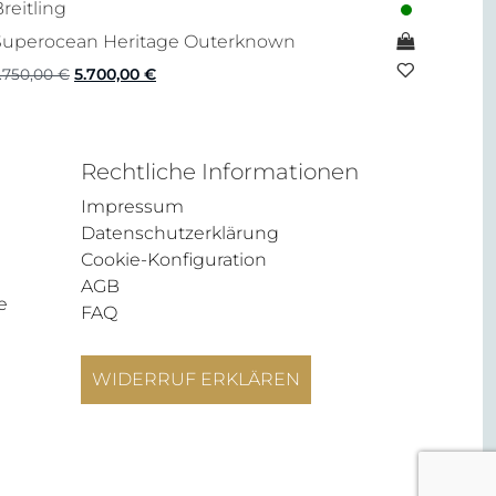
reitling
Superocean Heritage Outerknown
Ursprünglicher
Aktueller
.750,00
€
5.700,00
€
Preis
Preis
war:
ist:
7.750,00 €
5.700,00 €.
Rechtliche Informationen
Impressum
Datenschutzerklärung
Cookie-Konfiguration
AGB
e
FAQ
WIDERRUF ERKLÄREN