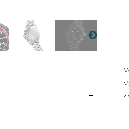
W
V
Z