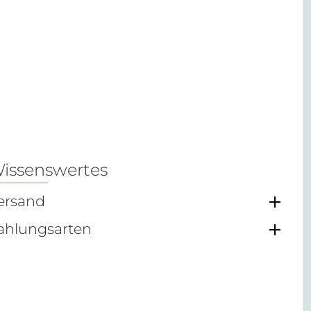
issenswertes
ersand
ahlungsarten