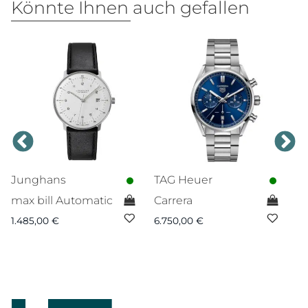
Könnte Ihnen auch gefallen
Junghans
TAG Heuer
Br
max bill Automatic
Carrera
S
H
1.485,00
€
6.750,00
€
O
ler
7.
00 €.