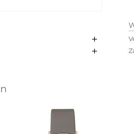
W
V
Z
en