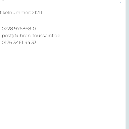
rtikelnummer:
21211
0228 97686810
post@uhren-toussaint.de
0176 3461 44 33