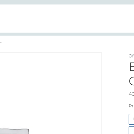
T
Of
4
Pr