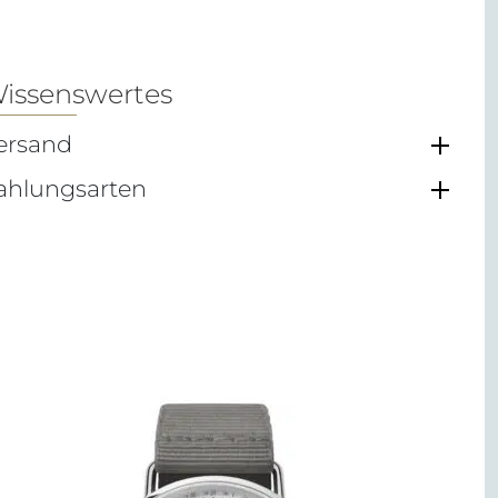
issenswertes
ersand
ahlungsarten