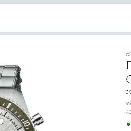
Of
3.
in
4