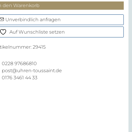
vers
n den Warenkorb
xty-
ve
Unverbindlich anfragen
hronograph
Auf Wunschliste setzen
enge
rtikelnummer:
29415
0228 97686810
post@uhren-toussaint.de
0176 3461 44 33