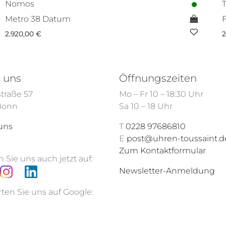
Nomos
Metro 38 Datum
2.920,00
€
2
 uns
Öffnungszeiten
traße 57
Mo – Fr 10 – 18:30 Uhr
 Bonn
Sa 10 – 18 Uhr
uns
T
0228 97686810
E
post@uhren-toussaint.d
Zum Kontaktformular
 Sie uns auch jetzt auf:
Newsletter-Anmeldung
ten Sie uns auf Google: