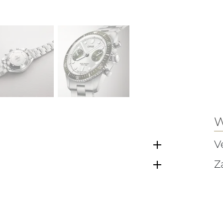
W
V
Z