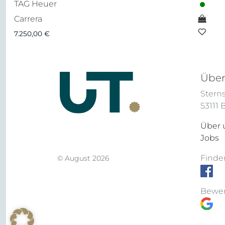
TAG Heuer
Carrera
7.250,00
€
Über
Sterns
53111
Über 
Jobs
Finden
© August 2026
Bewer