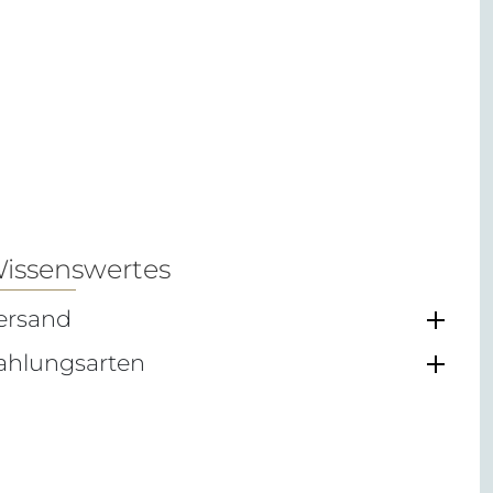
issenswertes
ersand
ahlungsarten