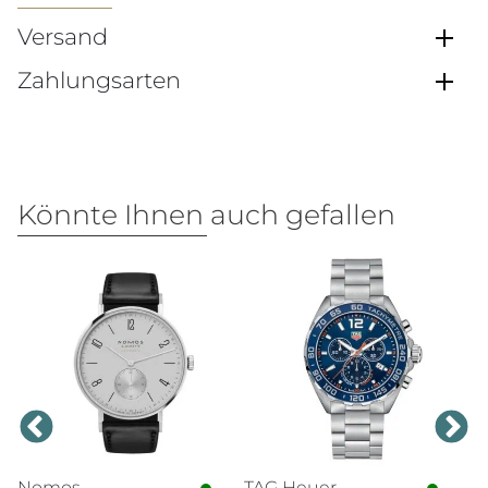
Versand
Zahlungsarten
Könnte Ihnen auch gefallen
Nomos
TAG Heuer
T