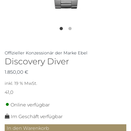
Offizieller Konzessionär der Marke Ebel
Discovery Diver
1.850,00
€
inkl. 19 % MwSt.
41,0
Online verfügbar
Im Geschäft verfügbar
Discovery
In den Warenkorb