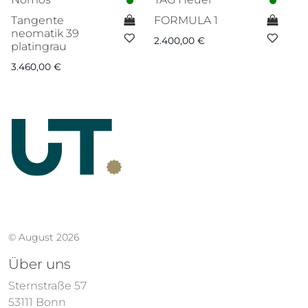
Tangente
FORMULA 1
Ca
neomatik 39
2.400,00
€
6.
platingrau
3.460,00
€
© August 2026
Über uns
Sternstraße 57
53111 Bonn