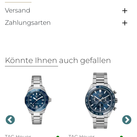
Versand
Zahlungsarten
Könnte Ihnen auch gefallen
TAG Heuer
TAG Heuer
Br