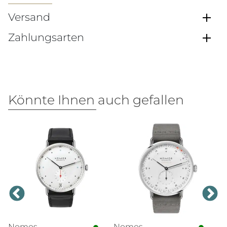
Versand
Zahlungsarten
Könnte Ihnen auch gefallen
Nomos
Nomos
N