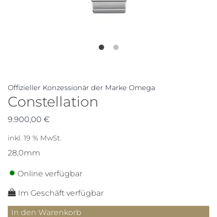
Offizieller Konzessionär der Marke Omega
Constellation
9.900,00
€
inkl. 19 % MwSt.
28,0mm
Online verfügbar
Im Geschäft verfügbar
Constellation
In den Warenkorb