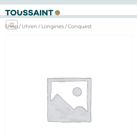
Shop
/
Uhren
/
Longines
/ Conquest