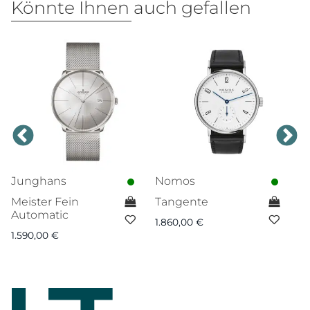
Könnte Ihnen auch gefallen
Junghans
Nomos
T
Meister Fein
Tangente
Ca
Automatic
1.860,00
€
6.
1.590,00
€