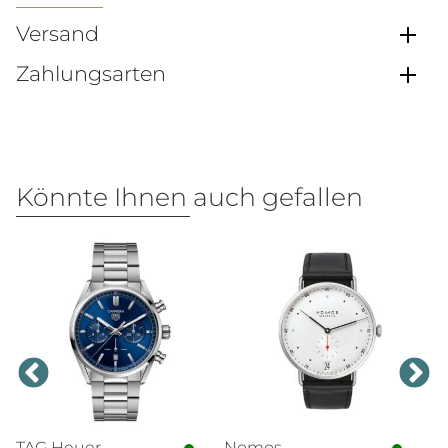
Versand
Zahlungsarten
Könnte Ihnen auch gefallen
TAG Heuer
Nomos
N