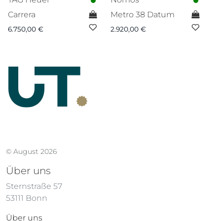
Carrera
Metro 38 Datum
T
6.750,00
€
2.920,00
€
1.
© August 2026
Über uns
Sternstraße 57
53111 Bonn
Über uns