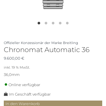
Offizieller Konzessionär der Marke Breitling
Chronomat Automatic 36
9.600,00
€
inkl. 19 % MwSt.
36,0mm
Online verfügbar
Im Geschäft verfügbar
Chronomat
In den Warenkorb