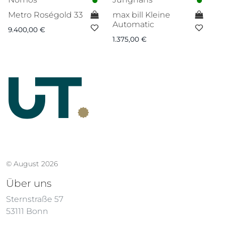
Metro Roségold 33
max bill Kleine
Ca
Automatic
9.400,00
€
7.
1.375,00
€
© August 2026
Über uns
Sternstraße 57
53111 Bonn