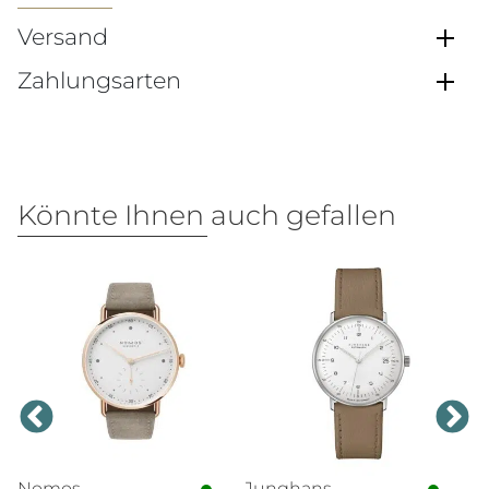
Versand
Zahlungsarten
Könnte Ihnen auch gefallen
Nomos
Junghans
T