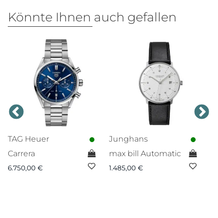
Könnte Ihnen auch gefallen
TAG Heuer
Junghans
N
Carrera
max bill Automatic
T
n
6.750,00
€
1.485,00
€
p
3.