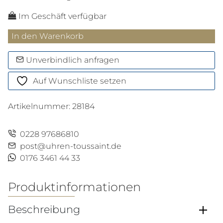
Im Geschäft verfügbar
1972
In den Warenkorb
Chronoscope
Sports
Unverbindlich anfragen
Edition
Auf Wunschliste setzen
2025
Menge
Artikelnummer:
28184
0228 97686810
post@uhren-toussaint.de
0176 3461 44 33
Produktinformationen
Beschreibung