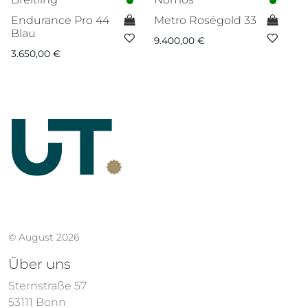
Endurance Pro 44
Metro Roségold 33
S
Blau
H
9.400,00
€
O
3.650,00
€
ler
7.
00 €.
© August 2026
Über uns
Sternstraße 57
53111 Bonn