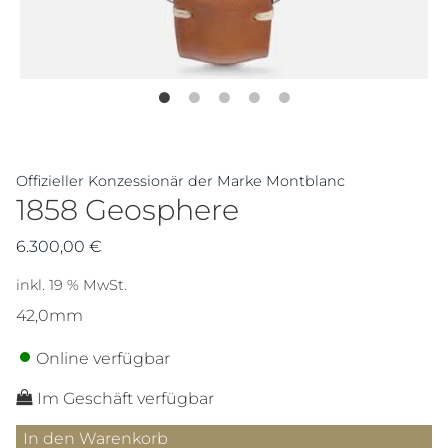
Offizieller Konzessionär der Marke Montblanc
1858 Geosphere
6.300,00
€
inkl. 19 % MwSt.
42,0mm
Online verfügbar
Im Geschäft verfügbar
1858
In den Warenkorb