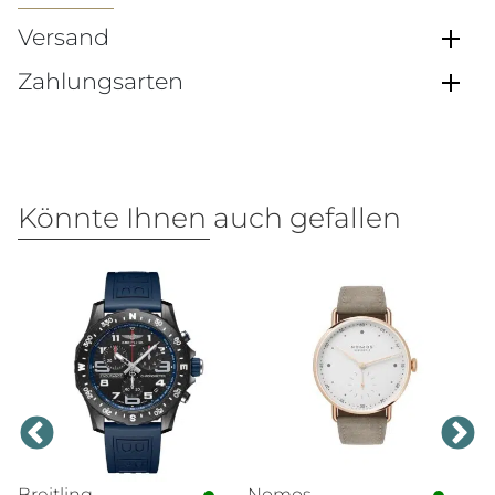
Versand
Zahlungsarten
Könnte Ihnen auch gefallen
Breitling
Nomos
Br