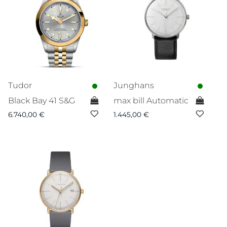
Tudor
Junghans
Black Bay 41 S&G
max bill Automatic
6.740,00
€
1.445,00
€