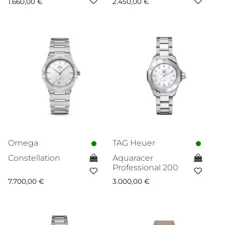
1.660,00
€
2.450,00
€
Omega
TAG Heuer
Constellation
Aquaracer
Professional 200
7.700,00
€
3.000,00
€