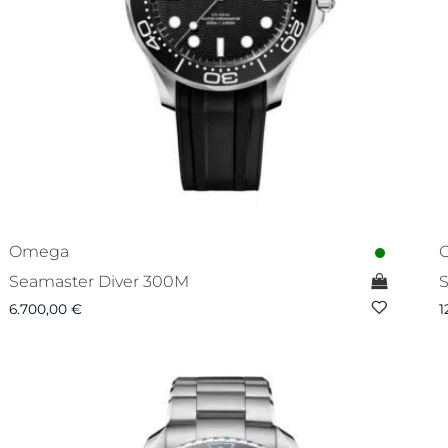
Omega
Seamaster Diver 300M
S
6.700,00
€
1