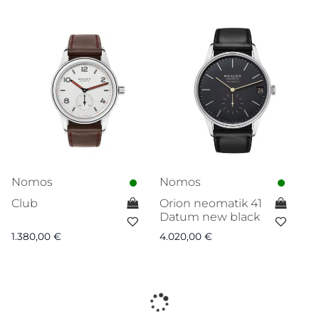
Nomos
Nomos
Club
Orion neomatik 41
Datum new black
1.380,00
€
4.020,00
€