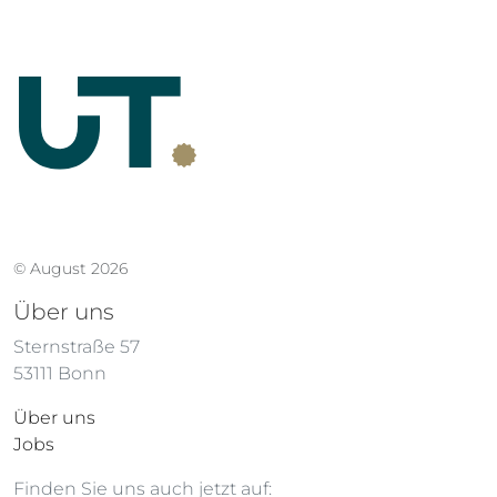
Nomos
Nomos
Club Sport
Club Sport
neomatik 34 rosé
neomatik Weltzeit
silber
2.720,00
€
4.400,00
€