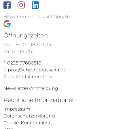
Nomos
Nomos
Ludwig 33
Club Sport
neomatik 34 gold
1.680,00
€
3.020,00
€