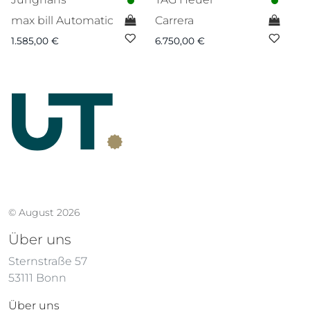
max bill Automatic
Carrera
M
1.585,00
€
6.750,00
€
7.
© August 2026
Über uns
Sternstraße 57
53111 Bonn
Über uns