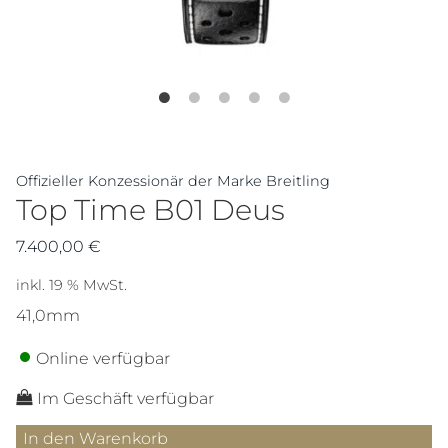
Offizieller Konzessionär der Marke Breitling
Top Time B01 Deus
7.400,00
€
inkl. 19 % MwSt.
41,0mm
Online verfügbar
Im Geschäft verfügbar
Top
In den Warenkorb