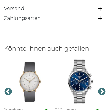
Versand
Zahlungsarten
Könnte Ihnen auch gefallen
Junghans
TAG Heuer
T