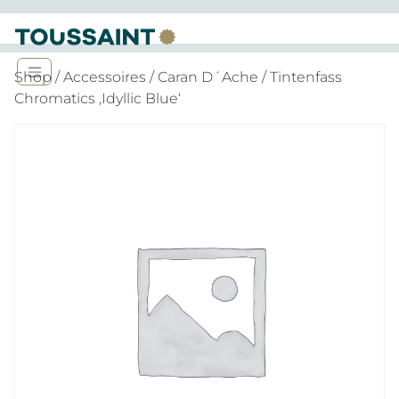
Shop
/
Accessoires
/
Caran D´Ache
/ Tintenfass
Chromatics ‚Idyllic Blue‘