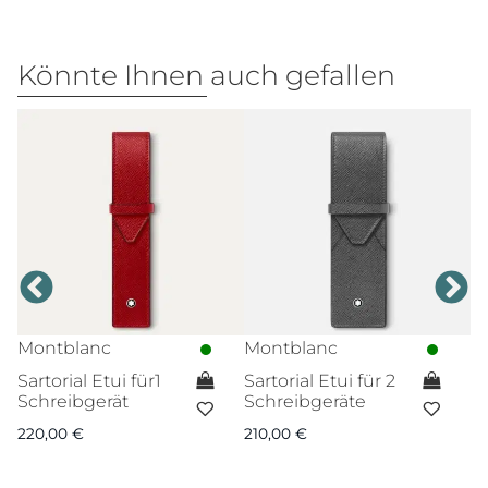
Könnte Ihnen auch gefallen
Montblanc
Montblanc
M
Sartorial Etui für1
Sartorial Etui für 2
M
Schreibgerät
Schreibgeräte
Br
m
220,00
€
210,00
€
4