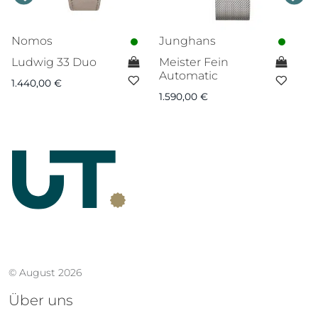
Nomos
Junghans
N
Ludwig 33 Duo
Meister Fein
M
Automatic
1.440,00
€
9.
1.590,00
€
© August 2026
Über uns