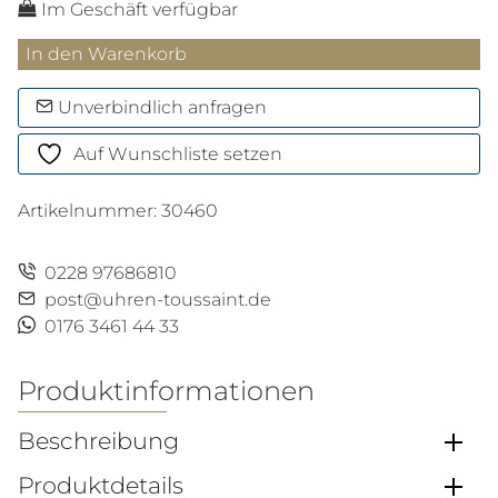
Im Geschäft verfügbar
T-
In den Warenkorb
Race
MotoGP
Unverbindlich anfragen
2026
Auf Wunschliste setzen
Limited
Edition
Artikelnummer:
30460
Menge
0228 97686810
post@uhren-toussaint.de
0176 3461 44 33
Produktinformationen
Beschreibung
Produktdetails