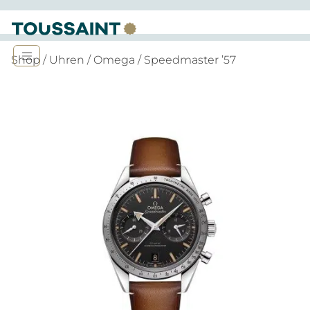
Shop
/
Uhren
/
Omega
/ Speedmaster ’57