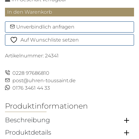
Speedmaster
In den Warenkorb
'57
Menge
Unverbindlich anfragen
Auf Wunschliste setzen
Artikelnummer:
24341
0228 97686810
post@uhren-toussaint.de
0176 3461 44 33
Produktinformationen
Beschreibung
Produktdetails