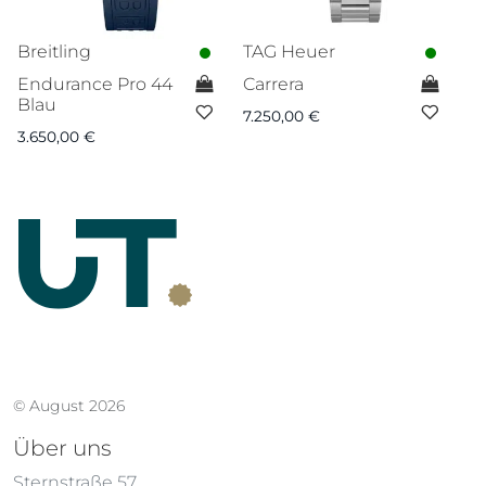
Breitling
TAG Heuer
N
Endurance Pro 44
Carrera
L
Blau
7.250,00
€
1.
3.650,00
€
© August 2026
Über uns
Sternstraße 57