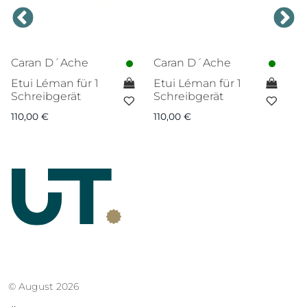
Caran D´Ache
Caran D´Ache
C
Etui Léman für 1
Etui Léman für 1
Et
Schreibgerät
Schreibgerät
12
110,00
€
110,00
€
© August 2026