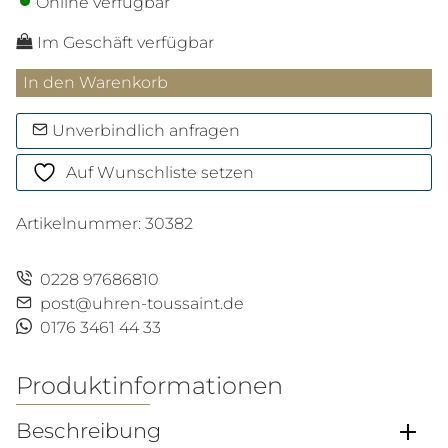
Online verfügbar
Im Geschäft verfügbar
Schlüsselanhänger
In den Warenkorb
mit
Federdetail
Unverbindlich anfragen
aus
Auf Wunschliste setzen
Sartorial
Leder
Artikelnummer:
30382
Menge
0228 97686810
post@uhren-toussaint.de
0176 3461 44 33
Produktinformationen
Beschreibung