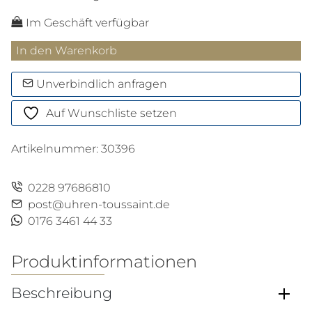
Im Geschäft verfügbar
Schlüsselanhänger
In den Warenkorb
mit
Federdetail
Unverbindlich anfragen
Menge
Auf Wunschliste setzen
Artikelnummer:
30396
0228 97686810
post@uhren-toussaint.de
0176 3461 44 33
Produktinformationen
Beschreibung