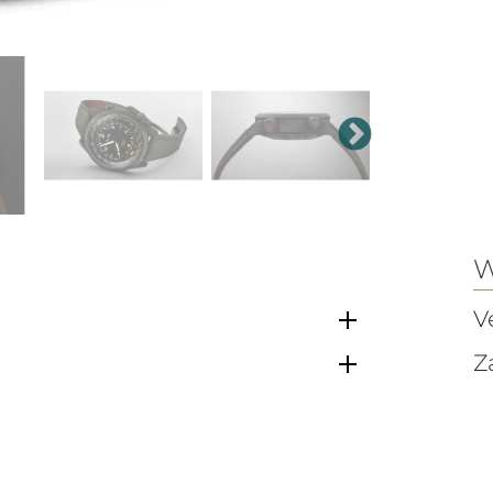
W
V
Z