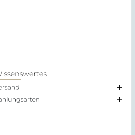
issenswertes
ersand
ahlungsarten