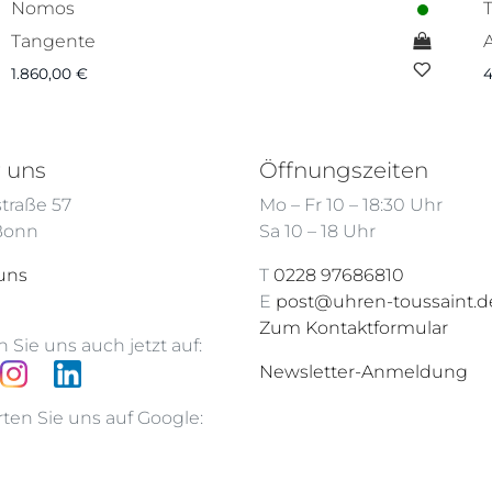
Nomos
Tangente
1.860,00
€
4
 uns
Öffnungszeiten
traße 57
Mo – Fr 10 – 18:30 Uhr
 Bonn
Sa 10 – 18 Uhr
uns
T
0228 97686810
E
post@uhren-toussaint.d
Zum Kontaktformular
 Sie uns auch jetzt auf:
Newsletter-Anmeldung
ten Sie uns auf Google: