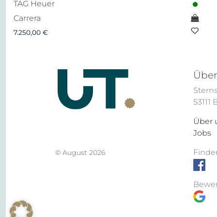
TAG Heuer
Carrera
7.250,00
€
Über
Sterns
53111
Über 
Jobs
Finden
© August 2026
Bewer