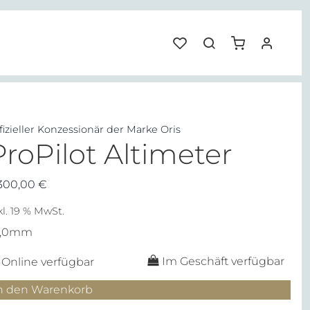
fizieller Konzessionär der Marke Oris
ProPilot Altimeter
.300,00
€
kl. 19 % MwSt.
7,0mm
Im Geschäft verfügbar
Online verfügbar
oPilot
n den Warenkorb
timeter