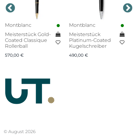
Montblanc
Montblanc
M
Meisterstück Gold-
Meisterstück
S
Coated Classique
Platinum-Coated
S
Rollerball
Kugelschreiber
Fü
570,00
€
490,00
€
1.
© August 2026