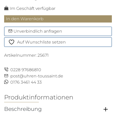
Im Geschäft verfügbar
Meisterstück
In den Warenkorb
Platinum-
Coated
Unverbindlich anfragen
LeGrand
Auf Wunschliste setzen
Rollerball
Menge
Artikelnummer:
25671
0228 97686810
post@uhren-toussaint.de
0176 3461 44 33
Produktinformationen
Beschreibung