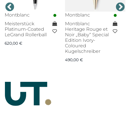
Montblanc
Montblanc
M
Meisterstück
Montblanc
R
Platinum-Coated
Heritage Rouge et
M
LeGrand Rollerball
Noir „Baby“ Special
K
Edition Ivory-
620,00
€
4
Coloured
Kugelschreiber
490,00
€