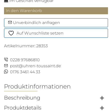
Im Geschäft verfügbar
Meisterstück
In den Warenkorb
Around
the
Unverbindlich anfragen
World
Auf Wunschliste setzen
in
80
Artikelnummer:
28353
Days
Classique
Rollerball
0228 97686810
Menge
post@uhren-toussaint.de
0176 3461 44 33
Produktinformationen
Beschreibung
Produktdetails