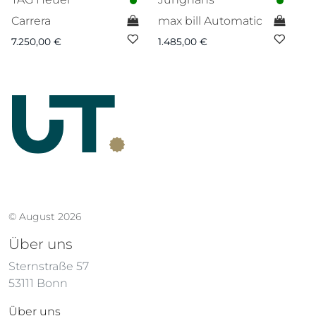
Carrera
max bill Automatic
Ca
7.250,00
€
1.485,00
€
6.
© August 2026
Über uns
Sternstraße 57
53111 Bonn
Über uns