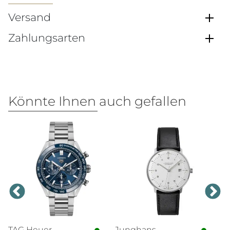
Versand
Zahlungsarten
Könnte Ihnen auch gefallen
TAG Heuer
Junghans
T