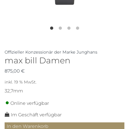
Offizieller Konzessionär der Marke Junghans
max bill Damen
875,00
€
inkl. 19 % MwSt.
32,7mm
Online verfügbar
Im Geschäft verfügbar
max
In den Warenkorb